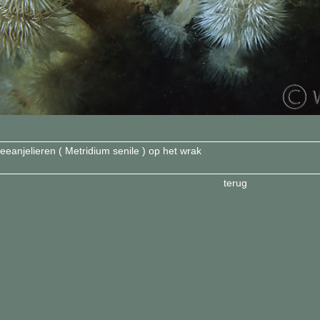
eeanjelieren ( Metridium senile ) op het wrak
terug