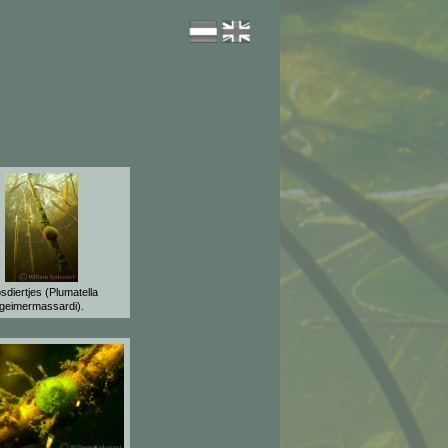
sdiertjes (Plumatella
geimermassardi).