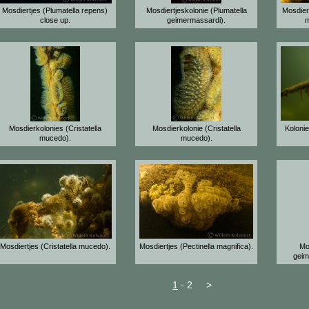
Mosdiertjes (Plumatella repens)
Mosdiertjeskolonie (Plumatella
Mosdiert
close up.
geimermassardi).
m
Mosdierkolonies (Cristatella
Mosdierkolonie (Cristatella
Kolonie
mucedo).
mucedo).
Mosdiertjes (Cristatella mucedo).
Mosdiertjes (Pectinella magnifica).
Mo
geim
1
-
2
>