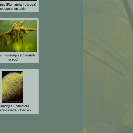
jes (Plumatella fruticosa)
et spons op takje.
s mosdiertjes (Cristalella
mucedo).
sdiertjes (Plumatella
ermassardi) close up.