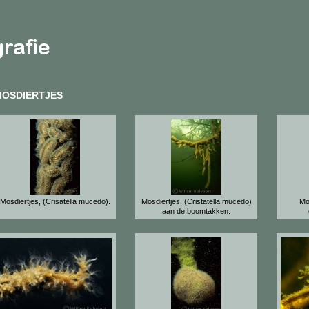
MOSDIERTJES
Mosdiertjes, (Crisatella mucedo).
Mosdiertjes, (Cristatella mucedo)
Mo
aan de boomtakken.