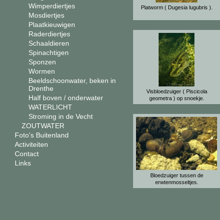
Wimperdiertjes
Platworm ( Dugesia lugubris ).
Mosdiertjes
Plaatkieuwigen
Raderdiertjes
Schaaldieren
Spinachtigen
Sponzen
Wormen
Beeldschoonwater, beken in
Drenthe
Visbloedzuiger ( Piscicola
Half boven / onderwater
geometra ) op snoekje.
WATERLICHT
Stroming in de Vecht
ZOUTWATER
Foto's Buitenland
Activiteiten
Contact
Links
Bloedzuiger tussen de
erwtenmosseltjes.