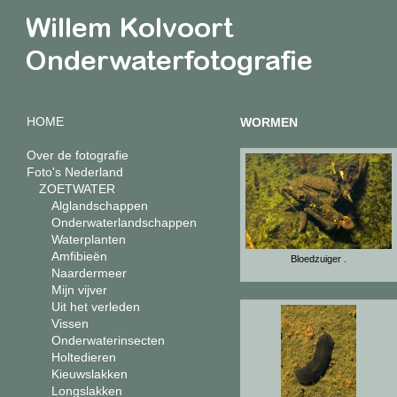
HOME
WORMEN
Over de fotografie
Foto's Nederland
ZOETWATER
Alglandschappen
Onderwaterlandschappen
Waterplanten
Amfibieën
Bloedzuiger .
Naardermeer
Mijn vijver
Uit het verleden
Vissen
Onderwaterinsecten
Holtedieren
Kieuwslakken
Longslakken